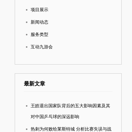
项目展示
新闻动态
服务类型
互动九游会
最新文章
王皓退出国家队背后的五大影响因素及其
对中国乒乓球的深远影响
热刺为何败给莱斯特城 分析比赛失误与战