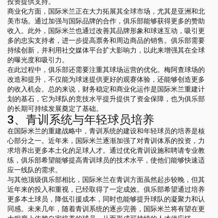
投资提供支持。
商业化方面，国际米兰正在大力拓展其全球市场，尤其是亚洲和北
美市场。通过加强与国际品牌的合作，俱乐部能够获得更多的赞助
收入。此外，国际米兰也通过改善其品牌形象和球迷互动，吸引更
多的忠实支持者，进一步提高票务和周边商品的销售。俱乐部需要
持续创新，并利用社交媒体平台扩大影响力，以此来增强其在全球
的曝光度和吸引力。
在此过程中，俱乐部还需要注重其球场运营的优化。梅阿查球场的
改造和提升，不仅能为球迷提供更好的观赛体验，还能够创造更多
的收入机会。总的来说，财务稳定和商业化运作是国际米兰重建计
划的基石，它为球队的竞技水平提升提供了资金保障，也为俱乐部
的长期可持续发展奠定了基础。
3、青训系统与年轻球员培养
在国际米兰的重建战略中，青训系统的建设和年轻球员的培养是核
心部分之一。近年来，国际米兰逐渐加强了对青训体系的投资，力
求培养出更多本土化的足球人才。通过优化青训设施和聘请专业教
练，俱乐部希望能够提高青训球员的技术水平，使他们能够快速适
应一线队的需求。
与其他顶级俱乐部相比，国际米兰在青训方面虽然起步较晚，但其
近年来的投入和重视，已经取得了一定成效。俱乐部希望通过培养
更多本土球员，降低引援成本，同时也能够提升球队的凝聚力和认
同感。未来几年，随着青训系统的逐步完善，国际米兰将有望在更