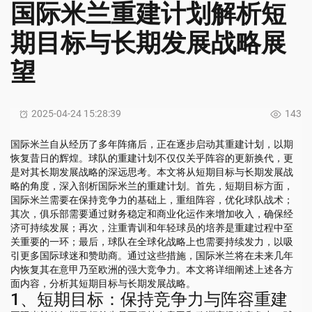
国际米兰重建计划解析短
期目标与长期发展战略展
望
2025-04-24 15:28:39
143
国际米兰自从经历了多年阵痛后，正在逐步启动其重建计划，以期
恢复昔日的辉煌。球队的重建计划不仅仅关乎阵容的更新换代，更
是对其长期发展战略的深远思考。本文将从短期目标与长期发展战
略的角度，深入剖析国际米兰的重建计划。首先，短期目标方面，
国际米兰需要在保持竞争力的基础上，重组阵容，优化球队战术；
其次，俱乐部需要通过财务稳定和商业化运作来增加收入，确保经
济可持续发展；再次，注重青训和年轻球员的培养是重建过程中至
关重要的一环；最后，球队在全球化战略上也需要持续发力，以吸
引更多国际球迷和赞助商。通过这些措施，国际米兰将在未来几年
内恢复其在意甲乃至欧洲的强大竞争力。本文将详细阐述上述各方
面内容，分析其短期目标与长期发展战略。
1、短期目标：保持竞争力与阵容重建