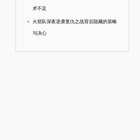
术不足
火箭队深夜逆袭复仇之战背后隐藏的策略
与决心