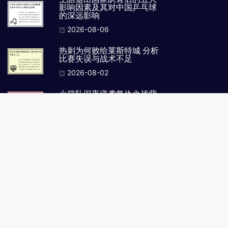
影响因素及其对中国乒乓球
的深远影响
2026-08-06
热刺为何败给莱斯特城 分析
比赛失误与战术不足
2026-08-02
火箭队深夜逆袭复仇之战背
后隐藏的策略与决心
2026-08-02
unconditional@icloud.com
13594780424