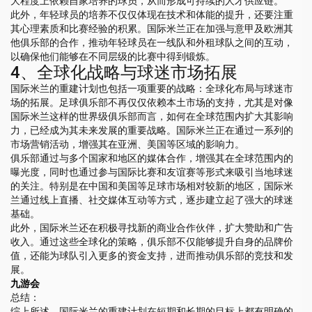
大程度上依赖自家培养的球员，从而形成可持续的人才供应链。
此外，年轻球员的培养不仅仅体现在技术和体能的提升，还要注重
其心理素质和比赛经验的积累。国际米兰正在加强与意甲及欧洲其
他俱乐部的合作，推动年轻球员在一线队和外租球队之间的互动，
以确保他们能够在不同层级的比赛中得到锻炼。
4、全球化战略与球迷市场拓展
国际米兰的重建计划也包括一项重要的战略：全球化布局与球迷市
场的拓展。足球俱乐部不再仅仅依赖本土市场的支持，尤其是对像
国际米兰这样的世界级俱乐部而言，如何在全球范围内扩大其影响
力，已经成为其未来发展的重要战略。国际米兰正在通过一系列的
市场营销活动，增强其在亚洲、美国等区域的影响力。
俱乐部通过与多个国家和地区的媒体合作，增强其在全球范围内的
曝光度，同时也通过参与国际比赛和友谊赛等形式来吸引当地球迷
的关注。特别是在中国和美国等足球市场相对较新的地区，国际米
兰通过线上直播、社交媒体互动等方式，逐步建立起了强大的球迷
基础。
此外，国际米兰还在积极寻找新的商业合作伙伴，扩大赞助和广告
收入。通过这些全球化的策略，俱乐部不仅能够提升自身的品牌价
值，还能为球队引入更多的资金支持，进而推动俱乐部的竞技和发
展。
九游会
总结：
综上所述，国际米兰的重建计划在短期和长期的目标上都有明确的