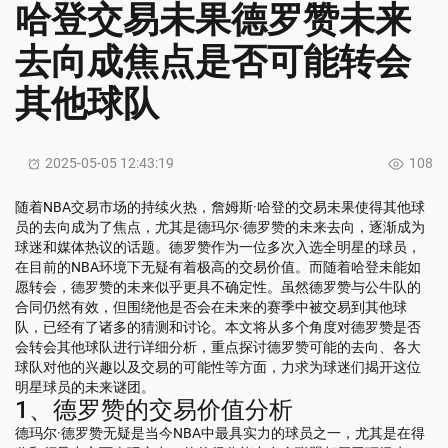
哈登交易未果德罗赞未来
去向成焦点是否可能转会
其他球队
2025-05-05 12:43:19
108
随着NBA交易市场的持续火热，詹姆斯·哈登的交易未果使得其他球
员的去向成为了焦点，尤其是德玛尔·德罗赞的未来去向，逐渐成为
球迷和媒体热议的话题。德罗赞作为一位多次入选全明星的球员，
在目前的NBA环境下无疑有着极高的交易价值。而随着哈登未能如
愿转会，德罗赞的未来似乎更具不确定性。虽然德罗赞与公牛队的
合同仍然有效，但围绕他是否会在未来的赛季中被交易到其他球
队，已经有了诸多的猜测和讨论。本文将从多个角度对德罗赞是否
会转会其他球队进行详细分析，重点探讨德罗赞可能的去向、各大
球队对他的兴趣以及交易的可能性等方面，力求为球迷们揭开这位
明星球员的未来谜团。
1、德罗赞的交易价值分析
德玛尔·德罗赞无疑是当今NBA中最具实力的球员之一，尤其是在得