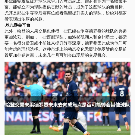
那些能够迅速提升球队竞争力的球员身上。德罗赞作为一名经验丰
富、能够立即为球队提供贡献的球员，成为了这些球队的新目标。
尤其是那些争夺季后赛席位或者渴望提升实力的球队，纷纷对德罗
赞表现出浓厚的兴趣。
J9九游会平台
此外，哈登的未果交易也使得一些已经在争夺德罗赞的球队的兴趣
更加浓烈。例如，一些西部球队，如洛杉矶湖人和金州勇士，都需
要一名得分后卫或小前锋来提升阵容深度，德罗赞因此成为他们可
能考虑的理想选择。这种市场上的动态变化无疑让德罗赞的交易前
景更加扑朔迷离，未来几个月可能会出现新的交易机会。