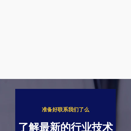
准备好联系我们了么
了解最新的行业技术