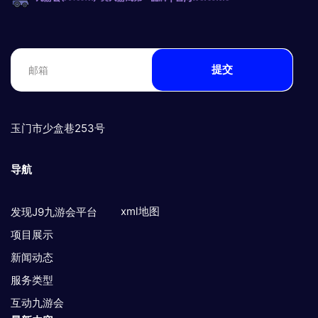
提交
玉门市少盒巷253号
导航
xml地图
发现J9九游会平台
项目展示
新闻动态
服务类型
互动九游会