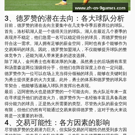
3、德罗赞的潜在去向：各大球队分析
目前，德罗赞的潜在去向主要集中在几支争夺季后赛席位的球队。
首先，洛杉矶湖人是一个值得关注的球队。湖人在最近几个赛季的
表现并不稳定，他们急需一名可以稳定得分的球员，而德罗赞恰好
符合这一需求。湖人拥有足够的薪金空间，同时也有多个能够作为
交易筹码的球员。因此，德罗赞加盟湖人，不仅能够提升球队的整
体竞争力，还能为湖人带来更多的进攻选择。
除了湖人，金州勇士也有着浓厚的兴趣。虽然勇士的后场拥有库里
和汤普森这两位顶级得分手，但他们在阵容深度上存在一定问题。
德罗赞作为一位可以在场上充当得分领袖的球员，能够在关键时刻
为勇士提供更多的火力支援。此外，勇士的体系和德罗赞的球风非
常契合，他能够迅速融入球队并发挥出色表现。
最后，迈阿密热火也是德罗赞的一个可能去向。热火队近年来一直
在寻求提升他们的进攻火力，德罗赞作为一名经验丰富且具备高效
得分能力的球员，正是热火所需要的类型。尽管热火队的薪金空间
有限，但他们仍然有可能通过交易来获得德罗赞，这对于热火来说
将是一次重要的补强。
4、交易可能性：各方因素的影响
尽管德罗赞的交易潜力巨大，但实际交易的可能性仍然受到多方因