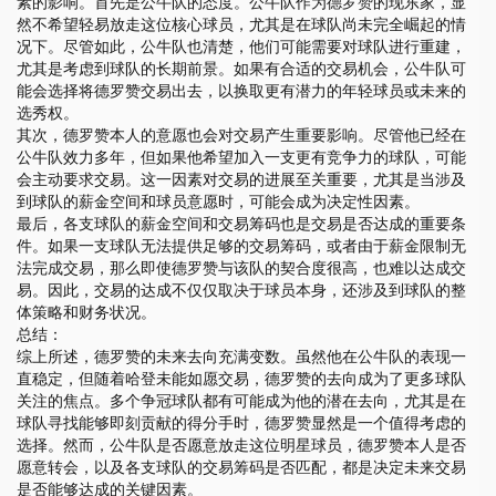
素的影响。首先是公牛队的态度。公牛队作为德罗赞的现东家，显
然不希望轻易放走这位核心球员，尤其是在球队尚未完全崛起的情
况下。尽管如此，公牛队也清楚，他们可能需要对球队进行重建，
尤其是考虑到球队的长期前景。如果有合适的交易机会，公牛队可
能会选择将德罗赞交易出去，以换取更有潜力的年轻球员或未来的
选秀权。
其次，德罗赞本人的意愿也会对交易产生重要影响。尽管他已经在
公牛队效力多年，但如果他希望加入一支更有竞争力的球队，可能
会主动要求交易。这一因素对交易的进展至关重要，尤其是当涉及
到球队的薪金空间和球员意愿时，可能会成为决定性因素。
最后，各支球队的薪金空间和交易筹码也是交易是否达成的重要条
件。如果一支球队无法提供足够的交易筹码，或者由于薪金限制无
法完成交易，那么即使德罗赞与该队的契合度很高，也难以达成交
易。因此，交易的达成不仅仅取决于球员本身，还涉及到球队的整
体策略和财务状况。
总结：
综上所述，德罗赞的未来去向充满变数。虽然他在公牛队的表现一
直稳定，但随着哈登未能如愿交易，德罗赞的去向成为了更多球队
关注的焦点。多个争冠球队都有可能成为他的潜在去向，尤其是在
球队寻找能够即刻贡献的得分手时，德罗赞显然是一个值得考虑的
选择。然而，公牛队是否愿意放走这位明星球员，德罗赞本人是否
愿意转会，以及各支球队的交易筹码是否匹配，都是决定未来交易
是否能够达成的关键因素。