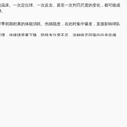
的温床。一次定位球、一次反击、甚至一次判罚尺度的变化，都可能成
糊。
赛季初期积累的体能消耗、伤病隐患，在此时集中爆发，直接影响球队
迟缓，传接球质量下降，防线专注度不足。这种状态回落往往并非偶
态回暖。主力球员逐渐找到感觉，轮换阵容发挥奇效，使得比赛走势出
繁且细腻。每一次阵型微调、每一次换人选择，都可能被无限放大，成
对手打出连续冲击；而落后的球队则通过阵型前压、边路强化来制造更
调整，实则暗藏反击杀机；看似激进的压迫，也可能因一次失误而付出