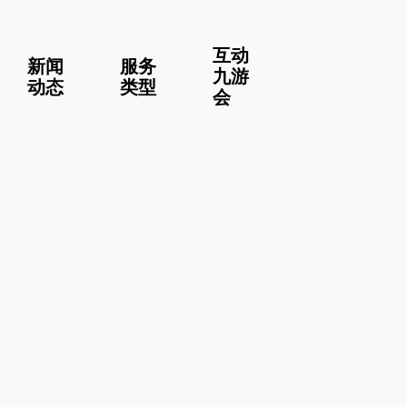
互动
新闻
服务
九游
动态
类型
会