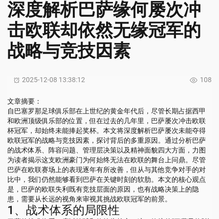
深度解析巴萨缘何屡次冲
击欧联却依然无缘冠军的
战略与竞技因素
2025-12-08 13:38:12
108
文章摘要：
自巴塞罗那足球俱乐部在上世纪的黄金年代后，尽管长期占据西甲
和欧洲顶级俱乐部的位置，但在过去的几年里，巴萨屡次冲击欧联
杯冠军，却始终未能捧起奖杯。本文将深度解析巴萨屡次未能夺得
欧联冠军的战略与竞技因素，探讨背后的多重原因。通过分析巴萨
的战术体系、阵容问题、管理层决策以及精神面貌四大方面，力图
为读者揭示这支欧洲豪门为何始终无法在欧联的舞台上问鼎。尽管
巴萨在欧联赛场上的表现逐年有所改善，但从与其他竞争对手的对
比中，我们仍然能够看到巴萨在关键时刻的软肋。本文的核心观点
是，巴萨的欧联失利既有竞技层面的原因，也有战略决策上的隐
患，需要从长远的视角来审视其挑战欧联冠军的前景。
1、战术体系的局限性